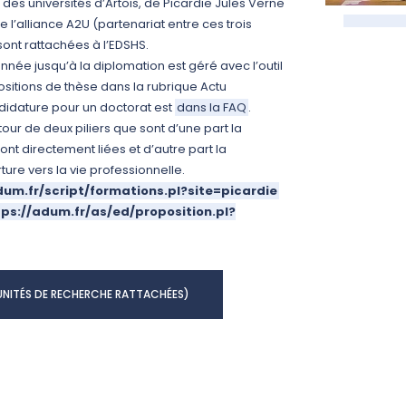
des universités d’Artois, de Picardie Jules Verne
e l’alliance A2U (partenariat entre ces trois
ont rattachées à l’EDSHS.
née jusqu’à la diplomation est géré avec l’outil
ositions de thèse dans la rubrique Actu
idature pour un doctorat est
dans la FAQ
.
our de deux piliers que sont d’une part la
sont directement liées et d’autre part la
ture vers la vie professionnelle.
dum.fr/script/formations.pl?site=picardie
tps://adum.fr/as/ed/proposition.pl?
 UNITÉS DE RECHERCHE RATTACHÉES)