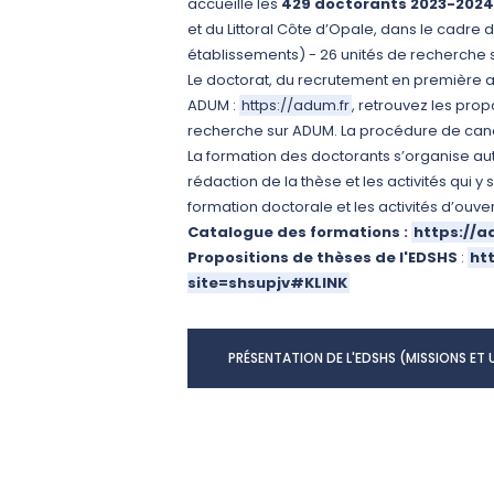
accueille les
429 doctorants 2023-2024
et du Littoral Côte d’Opale, dans le cadre d
établissements) - 26 unités de recherche s
Le doctorat, du recrutement en première an
ADUM :
https://adum.fr
, retrouvez les prop
recherche sur ADUM. La procédure de cand
La formation des doctorants s’organise aut
rédaction de la thèse et les activités qui y 
formation doctorale et les activités d’ouver
Catalogue des formations :
https://a
Propositions de thèses de l'EDSHS
:
ht
site=shsupjv#KLINK
PRÉSENTATION DE L'EDSHS (MISSIONS ET