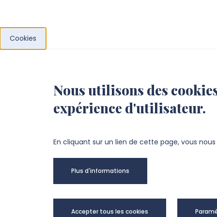
Cookies
Nous utilisons des cookies
expérience d'utilisateur.
EDSHS
Pôle Citadelle
En cliquant sur un lien de cette page, vous nou
Bât. E - 2e étage
Administration - bureau 2.03
Plus d'informations
10, rue des Français libres, 80080 AMIENS
Accepter tous les cookies
Paramè