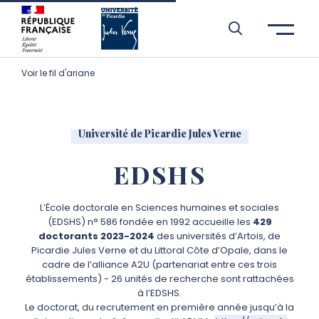
Aller à l’entête de page
Aller au menu principale
Aller au contenu principal
Aller à la recherche
Passer aux cookies
Aller au pied de page
Voir le fil d'ariane
Université de Picardie Jules Verne
EDSHS
L’École doctorale en Sciences humaines et sociales
(EDSHS) n° 586 fondée en 1992 accueille les
429
doctorants 2023-2024
des universités d’Artois, de
Picardie Jules Verne et du Littoral Côte d’Opale, dans le
cadre de l’alliance A2U (partenariat entre ces trois
établissements) - 26 unités de recherche sont rattachées
à l’EDSHS.
Le doctorat, du recrutement en première année jusqu’à la